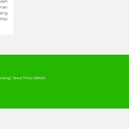
oleh
onan
yang
atau
uwangi, Jawa Timur 68424