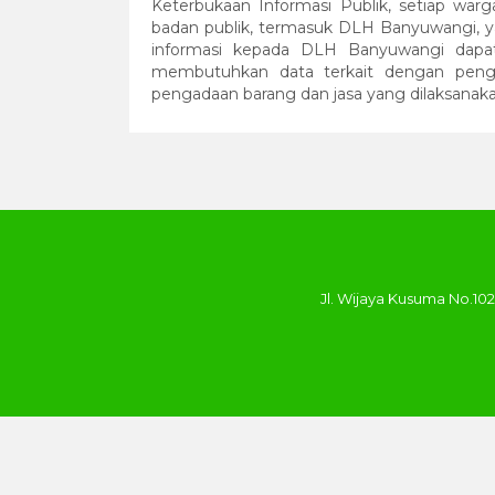
Keterbukaan Informasi Publik, setiap war
badan publik, termasuk DLH Banyuwangi, y
informasi kepada DLH Banyuwangi dapat 
membutuhkan data terkait dengan pengel
pengadaan barang dan jasa yang dilaksana
Jl. Wijaya Kusuma No.10