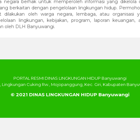
ga negara berhak untuk memperoleh informasi yang dikelola 
ang berkaitan dengan pengelolaan lingkungan hidup. Permoh
dilakukan oleh warga negara, lembaga, atau organisasi 
olaan lingkungan, kebijakan, program, laporan keuangan, 
kan oleh DLH Banyuwangi.
PORTAL RESMI DINAS LINGKUNGAN HIDUP Banyuwangi
2, Lingkungan Cuking Rw., Mojopanggung, Kec. Giri, Kabupaten Bany
© 2021 DINAS LINGKUNGAN HIDUP Banyuwangi